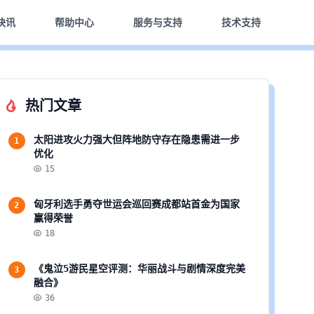
快讯
帮助中心
服务与支持
技术支持
热门文章
太阳进攻火力强大但阵地防守存在隐患需进一步
1
优化
15
匈牙利选手勇夺世运会巡回赛成都站首金为国家
2
赢得荣誉
18
《鬼泣5游民星空评测：华丽战斗与剧情深度完美
3
融合》
36