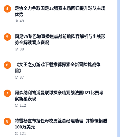
足协全力争取国足12强赛主场回归提升球队主场
4
优势
48
国足VS黎巴嫩直播焦点战前瞻阵容解析与出线形
5
势全解读看点赛况
88
《女王之刃游戏下载推荐探索全新冒险挑战体
6
验》
87
阿森纳利物浦曼联球探亲临观战法国U21比赛考
7
察新星表现
112
特雷杨宣布担任母校男篮总经理助理 并慷慨捐赠
8
100万美元
121